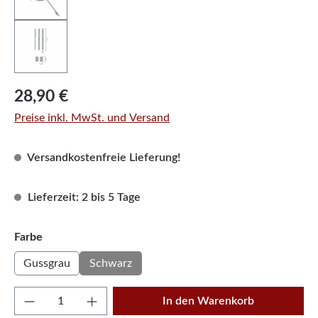
Regulärer Preis:
28,90 €
Preise inkl. MwSt. und Versand
Versandkostenfreie Lieferung!
Lieferzeit: 2 bis 5 Tage
auswählen
Farbe
Gussgrau
Schwarz
Produkt Anzahl: Gib den gewünschten Wert e
In den Warenkorb